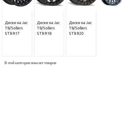
Диски на Jac
Диски на Jac
Диски на Jac
T8/Sollers
T8/Sollers
T8/Sollers
ST8 R17
ST8 R18
ST8 R20
В этой категории пока нет товаров.